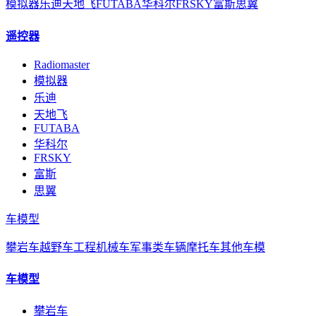
模拟器
乐迪
天地飞
FUTABA
华科尔
FRSKY
富斯
思翼
遥控器
Radiomaster
模拟器
乐迪
天地飞
FUTABA
华科尔
FRSKY
富斯
思翼
车模型
攀岩车
越野车
工程机械车
军事类车辆
摩托车
其他车模
车模型
攀岩车