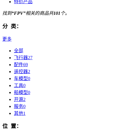
特价产品
找到
“FPV”
相关的商品共
101
个。
分 类：
更多
全部
飞行器
27
配件
69
遥控器
2
车模型
0
工具
0
船模型
0
开源
2
服务
0
其他
1
位 置：