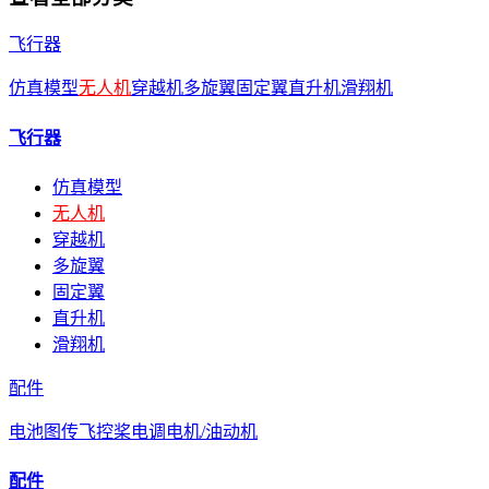
飞行器
仿真模型
无人机
穿越机
多旋翼
固定翼
直升机
滑翔机
飞行器
仿真模型
无人机
穿越机
多旋翼
固定翼
直升机
滑翔机
配件
电池
图传
飞控
桨
电调
电机/油动机
配件