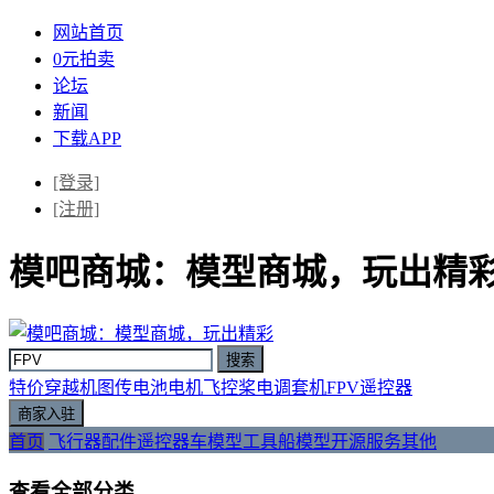
网站首页
0元拍卖
论坛
新闻
下载APP
[登录]
[注册]
模吧商城：模型商城，玩出精
特价
穿越机
图传
电池
电机
飞控
桨
电调
套机
FPV
遥控器
首页
飞行器
配件
遥控器
车模型
工具
船模型
开源
服务
其他
查看全部分类