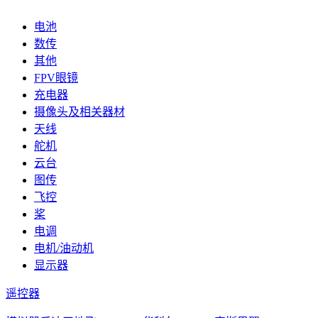
电池
数传
其他
FPV眼镜
充电器
摄像头及相关器材
天线
舵机
云台
图传
飞控
桨
电调
电机/油动机
显示器
遥控器