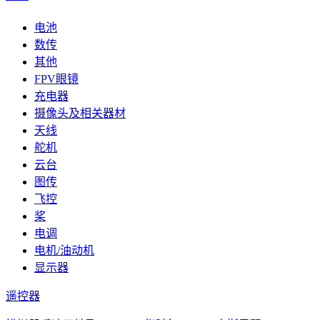
电池
数传
其他
FPV眼镜
充电器
摄像头及相关器材
天线
舵机
云台
图传
飞控
桨
电调
电机/油动机
显示器
遥控器