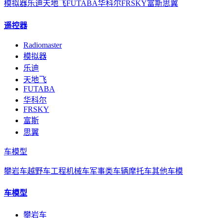
模拟器
乐迪
天地飞
FUTABA
华科尔
FRSKY
富斯
思翼
遥控器
Radiomaster
模拟器
乐迪
天地飞
FUTABA
华科尔
FRSKY
富斯
思翼
车模型
攀岩车
越野车
工程机械车
军事类车辆
摩托车
其他车模
车模型
攀岩车