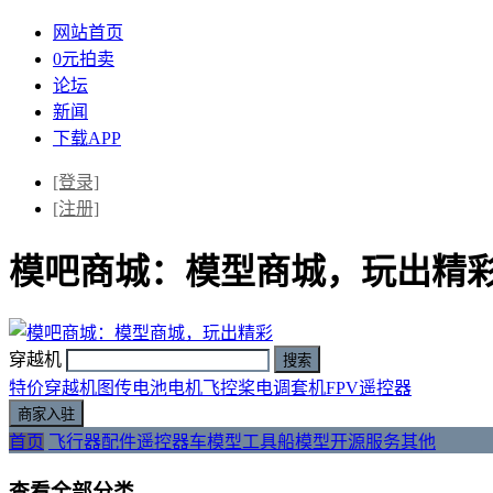
网站首页
0元拍卖
论坛
新闻
下载APP
[登录]
[注册]
模吧商城：模型商城，玩出精
穿越机
特价
穿越机
图传
电池
电机
飞控
桨
电调
套机
FPV
遥控器
首页
飞行器
配件
遥控器
车模型
工具
船模型
开源
服务
其他
查看全部分类