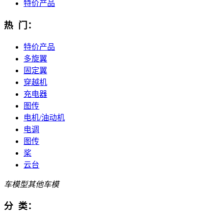
特价产品
热 门：
特价产品
多旋翼
固定翼
穿越机
充电器
图传
电机/油动机
电调
图传
桨
云台
车模型
其他车模
分 类：