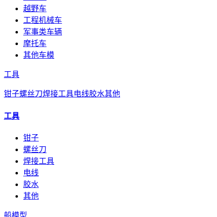
越野车
工程机械车
军事类车辆
摩托车
其他车模
工具
钳子
螺丝刀
焊接工具
电线
胶水
其他
工具
钳子
螺丝刀
焊接工具
电线
胶水
其他
船模型