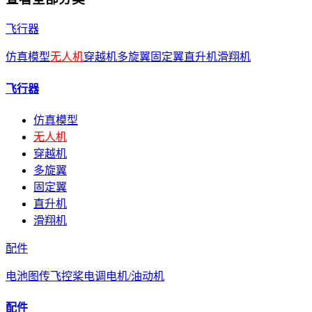
飞行器
仿真模型
无人机
穿越机
多旋翼
固定翼
直升机
滑翔机
飞行器
仿真模型
无人机
穿越机
多旋翼
固定翼
直升机
滑翔机
配件
电池
图传
飞控
桨
电调
电机/油动机
配件