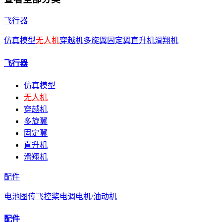
飞行器
仿真模型
无人机
穿越机
多旋翼
固定翼
直升机
滑翔机
飞行器
仿真模型
无人机
穿越机
多旋翼
固定翼
直升机
滑翔机
配件
电池
图传
飞控
桨
电调
电机/油动机
配件