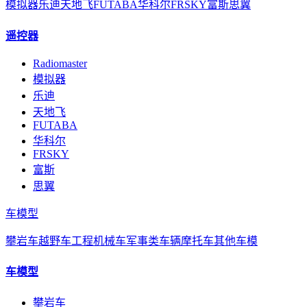
模拟器
乐迪
天地飞
FUTABA
华科尔
FRSKY
富斯
思翼
遥控器
Radiomaster
模拟器
乐迪
天地飞
FUTABA
华科尔
FRSKY
富斯
思翼
车模型
攀岩车
越野车
工程机械车
军事类车辆
摩托车
其他车模
车模型
攀岩车