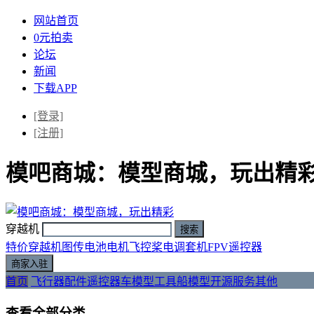
网站首页
0元拍卖
论坛
新闻
下载APP
[登录]
[注册]
模吧商城：模型商城，玩出精
穿越机
特价
穿越机
图传
电池
电机
飞控
桨
电调
套机
FPV
遥控器
首页
飞行器
配件
遥控器
车模型
工具
船模型
开源
服务
其他
查看全部分类