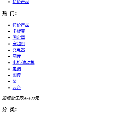
特价产品
热 门：
特价产品
多旋翼
固定翼
穿越机
充电器
图传
电机/油动机
电调
图传
桨
云台
船模型
江苏
50-100元
分 类：