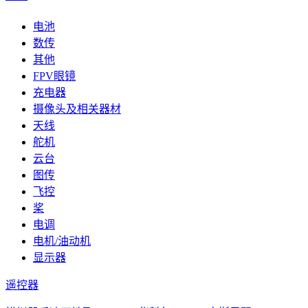
电池
数传
其他
FPV眼镜
充电器
摄像头及相关器材
天线
舵机
云台
图传
飞控
桨
电调
电机/油动机
显示器
遥控器