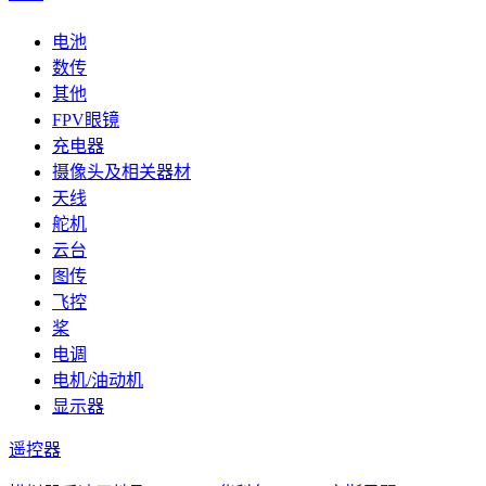
电池
数传
其他
FPV眼镜
充电器
摄像头及相关器材
天线
舵机
云台
图传
飞控
桨
电调
电机/油动机
显示器
遥控器