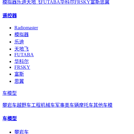
模拟器
乐迪
天地飞
FUTABA
华科尔
FRSKY
富斯
思翼
遥控器
Radiomaster
模拟器
乐迪
天地飞
FUTABA
华科尔
FRSKY
富斯
思翼
车模型
攀岩车
越野车
工程机械车
军事类车辆
摩托车
其他车模
车模型
攀岩车