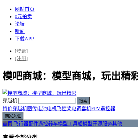
网站首页
0元拍卖
论坛
新闻
下载APP
[登录]
[注册]
模吧商城：模型商城，玩出精
穿越机
特价
穿越机
图传
电池
电机
飞控
桨
电调
套机
FPV
遥控器
首页
飞行器
配件
遥控器
车模型
工具
船模型
开源
服务
其他
查看全部分类