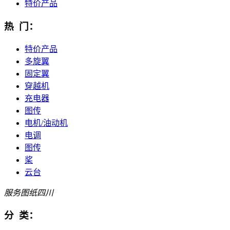
特价产品
热 门：
特价产品
多旋翼
固定翼
穿越机
充电器
图传
电机/油动机
电调
图传
桨
云台
服务
图纸
四川
分 类：