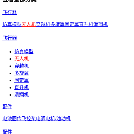
飞行器
仿真模型
无人机
穿越机
多旋翼
固定翼
直升机
滑翔机
飞行器
仿真模型
无人机
穿越机
多旋翼
固定翼
直升机
滑翔机
配件
电池
图传
飞控
桨
电调
电机/油动机
配件